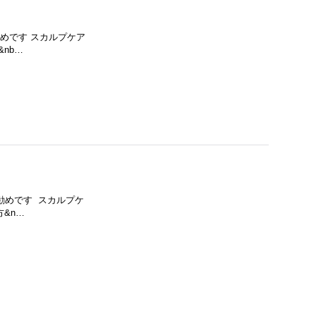
お勧めです スカルプケア
nb…
お勧めです スカルプケ
&n…