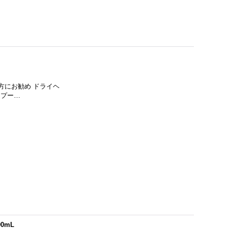
んな方にお勧め ドライヘ
ンプー…
0mL