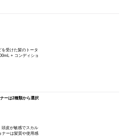
どを受けた髪のトータ
mL + コンディショ
ョナーは2種類から選択
、頭皮が敏感でスカル
ョナーは髪質や使用感