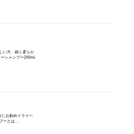
欲しい方、細く柔らか
シャンプー200mL
んな方にお勧めドライヘ
プーとは…