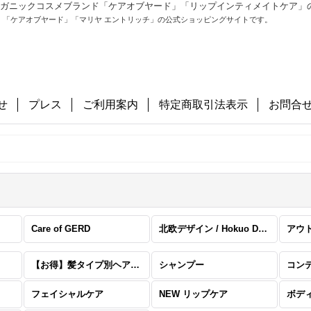
ル＆オーガニックコスメブランド「ケアオブヤード」「リップインティメイトケア
」「ケアオブヤード」「マリヤ エントリッチ」の公式ショッピングサイトです。
せ
プレス
ご利用案内
特定商取引法表示
お問合
Care of GERD
北欧デザイン / Hokuo Design
アウ
【お得】髪タイプ別ヘアケアセット
シャンプー
コン
フェイシャルケア
NEW リップケア
ボデ