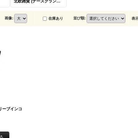
北欧雑貨 (ナースグランスガーデン)
画像
:
並び順
:
在庫あり
表
2リーブインコ